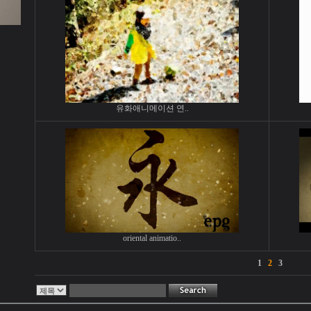
유화애니메이션 연..
oriental animatio..
1
2
3