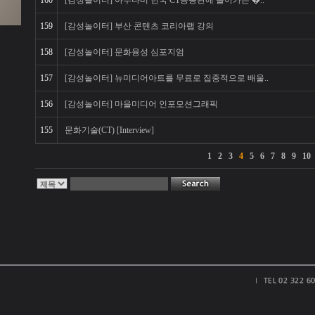
160
[감성놀이터] 아부다비 한국 CT공동관에 들어가는 �..
159
[감성놀이터] 부산 콘텐츠 코리아랩 강의
158
[감성놀이터] 문화융성 심포지엄
157
[감성놀이터] 뉴미디어아트를 무료로 집중적으로 배울..
156
[감성놀이터] 마을미디어 인포모션그래픽
155
문화기술(CT) [Interview]
1
2
3
4
5
6
7
8
9
10