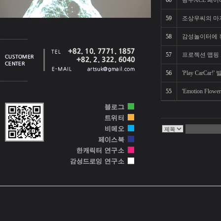
60
광주ACE 페어
59
조상우씨의 마
58
감성놀이터에 뉴
57
프로젝션 맵핑 
56
'Play CarCa
55
'Emotion Flo