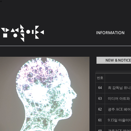
"
번호
64
최 감독님 유니
63
미디어 아트와
62
광주 ACE 페
61
9.15일 마을