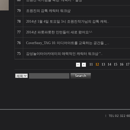
80
조원진 작가님을 특강: 캐릭터 + 발상
79
조원진의 감톡 캐릭터 워크샵
78
2014년 1월 4일 토요일 3시 조원진작가님의 감톡 캐릭..
77
2014년 파릇파릇한 인턴들이 새로 왔어요^^
76
CoverStory_TAG 10. 미디어아트를 교육하는 공간들 _ ..
75
감성놀이터아카데미의 매력적인 캐릭터 워크샵 "..
11
12
13
14
15
16
17