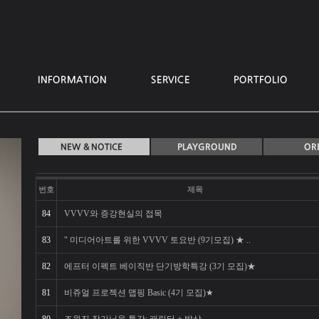
번호
제목
84
VVVV와 증강현실의 접목
83
" 미디어아트를 위한 VVVV 토요반 (9기모집) ★ ..
82
에프터 이펙트 베이직반 단기방학특강 (3기 모집)★
81
비쥬얼 프로젝션 맵핑 Basic (4기 모집)★